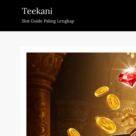
Skip
Teekani
to
content
Slot Guide Paling Lengkap