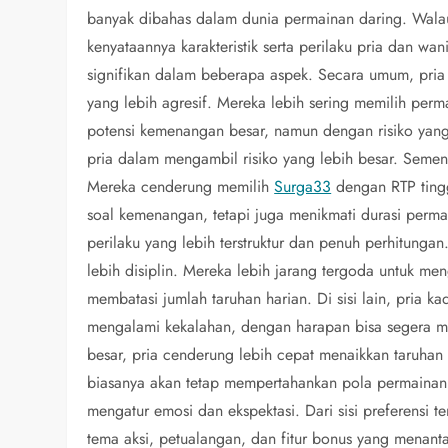
banyak dibahas dalam dunia permainan daring. Wala
kenyataannya karakteristik serta perilaku pria dan w
signifikan dalam beberapa aspek. Secara umum, pria
yang lebih agresif. Mereka lebih sering memilih perm
potensi kemenangan besar, namun dengan risiko yang 
pria dalam mengambil risiko yang lebih besar. Sementa
Mereka cenderung memilih
Surga33
dengan RTP tingg
soal kemenangan, tetapi juga menikmati durasi perma
perilaku yang lebih terstruktur dan penuh perhitung
lebih disiplin. Mereka lebih jarang tergoda untuk me
membatasi jumlah taruhan harian. Di sisi lain, pria k
mengalami kekalahan, dengan harapan bisa segera 
besar, pria cenderung lebih cepat menaikkan taruhan
biasanya akan tetap mempertahankan pola permainan
mengatur emosi dan ekspektasi. Dari sisi preferensi t
tema aksi, petualangan, dan fitur bonus yang menant