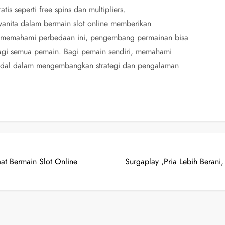
is seperti free spins dan multipliers.
 wanita dalam bermain slot online memberikan
 memahami perbedaan ini, pengembang permainan bisa
 bagi semua pemain. Bagi pemain sendiri, memahami
odal dalam mengembangkan strategi dan pengalaman
at Bermain Slot Online
Surgaplay ,Pria Lebih Berani,